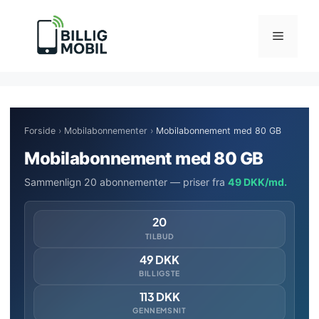
Hop
til
Menu
indhold
Forside
›
Mobilabonnementer
›
Mobilabonnement med 80 GB
Mobilabonnement med 80 GB
Sammenlign 20 abonnementer — priser fra
49 DKK/md.
20
TILBUD
49 DKK
BILLIGSTE
113 DKK
GENNEMSNIT