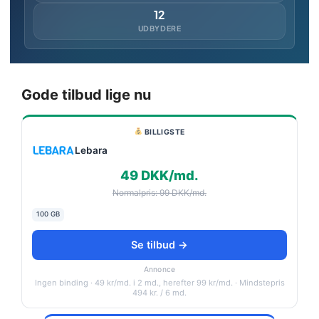
12
UDBYDERE
Gode tilbud lige nu
BILLIGSTE
Lebara
49 DKK/md.
Normalpris: 99 DKK/md.
100 GB
Se tilbud →
Annonce
Ingen binding · 49 kr/md. i 2 md., herefter 99 kr/md. · Mindstepris
494 kr. / 6 md.