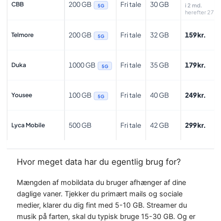
200 GB
Fri tale
30 GB
CBB
i 2 md.
5G
herefter 279 k
200 GB
Fri tale
32 GB
159 kr.
Telmore
5G
1000 GB
Fri tale
35 GB
179 kr.
Duka
5G
100 GB
Fri tale
40 GB
249 kr.
Yousee
5G
500 GB
Fri tale
42 GB
299 kr.
Lyca Mobile
Hvor meget data har du egentlig brug for?
Mængden af mobildata du bruger afhænger af dine
daglige vaner. Tjekker du primært mails og sociale
medier, klarer du dig fint med 5-10 GB. Streamer du
musik på farten, skal du typisk bruge 15-30 GB. Og er