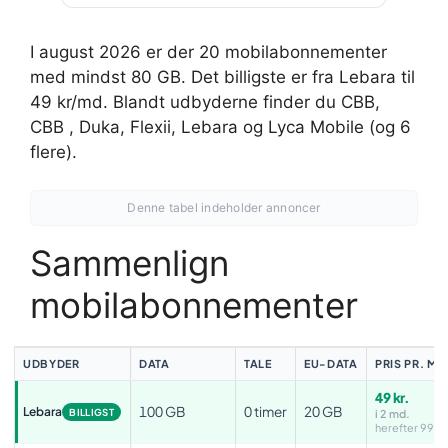
I august 2026 er der 20 mobilabonnementer
med mindst 80 GB. Det billigste er fra Lebara til
49 kr/md. Blandt udbyderne finder du CBB,
CBB , Duka, Flexii, Lebara og Lyca Mobile (og 6
flere).
Denne tabel indeholder annoncer
Sammenlign
mobilabonnementer
UDBYDER
DATA
TALE
EU-DATA
PRIS PR. MD
49 kr.
100 GB
0 timer
20 GB
Lebara
BILLIGST
i 2 md.
herefter 99 kr