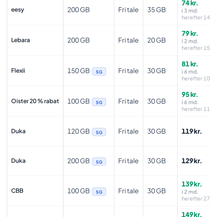
74 kr.
200 GB
Fri tale
35 GB
eesy
i 3 md.
herefter 149 k
79 kr.
200 GB
Fri tale
20 GB
Lebara
i 2 md.
herefter 159 k
81 kr.
150 GB
Fri tale
30 GB
Flexii
i 6 md.
5G
herefter 109 k
95 kr.
100 GB
Fri tale
30 GB
Oister 20 % rabat
i 6 md.
5G
herefter 119 k
120 GB
Fri tale
30 GB
119 kr.
Duka
5G
200 GB
Fri tale
30 GB
129 kr.
Duka
5G
139 kr.
100 GB
Fri tale
30 GB
CBB
i 2 md.
5G
herefter 279 k
149 kr.