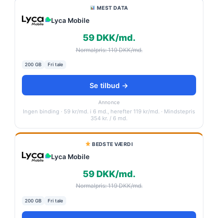
MEST DATA
Lyca Mobile
59 DKK/md.
Normalpris: 119 DKK/md.
200 GB
Fri tale
Se tilbud →
Annonce
Ingen binding · 59 kr/md. i 6 md., herefter 119 kr/md. · Mindstepris
354 kr. / 6 md.
BEDSTE VÆRDI
Lyca Mobile
59 DKK/md.
Normalpris: 119 DKK/md.
200 GB
Fri tale