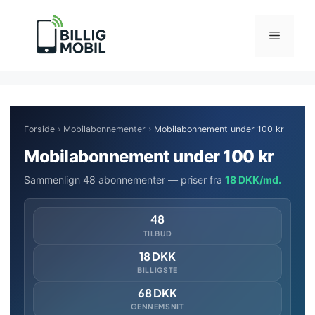
Hop
til
Menu
indhold
Forside
›
Mobilabonnementer
›
Mobilabonnement under 100 kr
Mobilabonnement under 100 kr
Sammenlign 48 abonnementer — priser fra
18 DKK/md.
48
TILBUD
18 DKK
BILLIGSTE
68 DKK
GENNEMSNIT