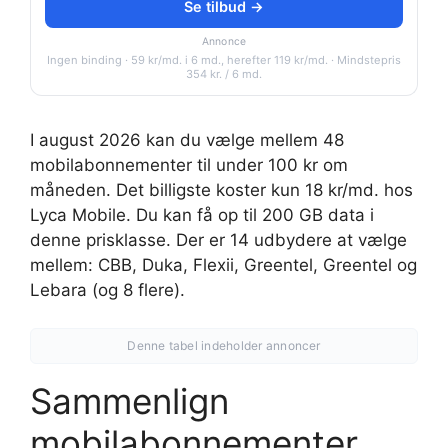
Se tilbud →
Annonce
Ingen binding · 59 kr/md. i 6 md., herefter 119 kr/md. · Mindstepris
354 kr. / 6 md.
I august 2026 kan du vælge mellem 48
mobilabonnementer til under 100 kr om
måneden. Det billigste koster kun 18 kr/md. hos
Lyca Mobile. Du kan få op til 200 GB data i
denne prisklasse. Der er 14 udbydere at vælge
mellem: CBB, Duka, Flexii, Greentel, Greentel og
Lebara (og 8 flere).
Denne tabel indeholder annoncer
Sammenlign
mobilabonnementer