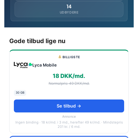
14
UDBYDERE
Gode tilbud lige nu
BILLIGSTE
Lyca Mobile
18 DKK/md.
Normalpris: 49 DKK/md.
30 GB
Se tilbud →
Annonce
Ingen binding · 18 kr/md. i 3 md., herefter 49 kr/md. · Mindstepris
201 kr. / 6 md.