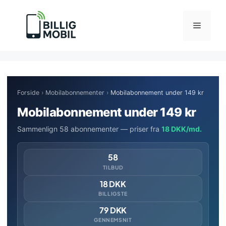
Hop
til
Menu
indhold
Forside
›
Mobilabonnementer
›
Mobilabonnement under 149 kr
Mobilabonnement under 149 kr
Sammenlign 58 abonnementer — priser fra
18 DKK/md.
58
TILBUD
18 DKK
BILLIGSTE
79 DKK
GENNEMSNIT