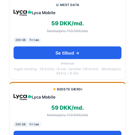
MEST DATA
Lyca Mobile
59 DKK/md.
Normalpris: 119 DKK/md.
200 GB
Fri tale
Se tilbud →
Annonce
Ingen binding · 59 kr/md. i 6 md., herefter 119 kr/md. · Mindstepris
354 kr. / 6 md.
BEDSTE VÆRDI
Lyca Mobile
59 DKK/md.
Normalpris: 119 DKK/md.
200 GB
Fri tale