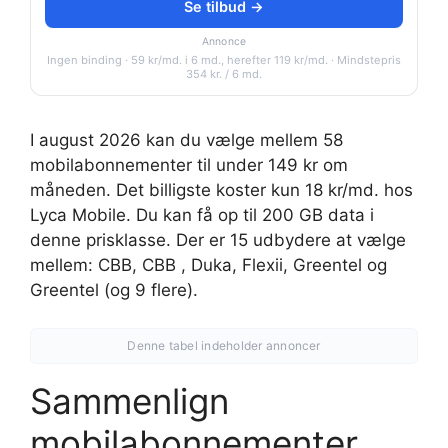
Se tilbud →
Annonce
Ingen binding · 59 kr/md. i 6 md., herefter 119 kr/md. · Mindstepris
354 kr. / 6 md.
I august 2026 kan du vælge mellem 58
mobilabonnementer til under 149 kr om
måneden. Det billigste koster kun 18 kr/md. hos
Lyca Mobile. Du kan få op til 200 GB data i
denne prisklasse. Der er 15 udbydere at vælge
mellem: CBB, CBB , Duka, Flexii, Greentel og
Greentel (og 9 flere).
Denne tabel indeholder annoncer
Sammenlign
mobilabonnementer