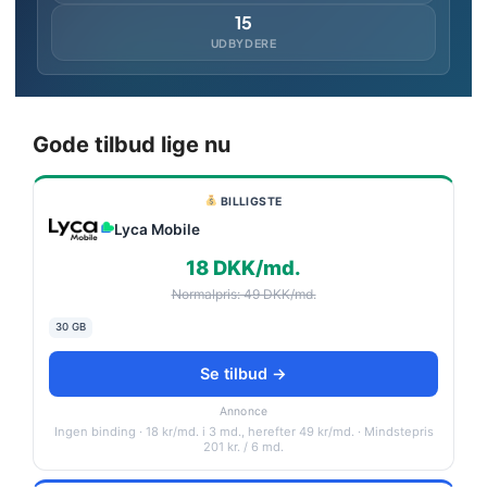
15
UDBYDERE
Gode tilbud lige nu
BILLIGSTE
Lyca Mobile
18 DKK/md.
Normalpris: 49 DKK/md.
30 GB
Se tilbud →
Annonce
Ingen binding · 18 kr/md. i 3 md., herefter 49 kr/md. · Mindstepris
201 kr. / 6 md.